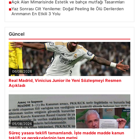
Açık Alan Mimarisinde Estetik ve bahçe mutfağı Tasarımları
■
Yaz Sonrası Cilt Yenileme: Doğal Peeling Ile Ölü Derilerden
■
Arınmanın En Etkili 3 Yolu
Güncel
06/08/2026
Real Madrid, Vinicius Junior ile Yeni Sözleşmeyi Resmen
Açıkladı
05/08/2026
Süreç yasası teklifi tamamlandı. İşte madde madde kanun
teklifi ve gerekçelerinin tam metni