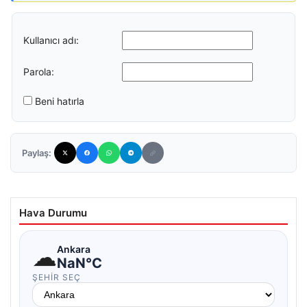
Kullanıcı adı:
Parola:
Beni hatırla
Paylaş:
Hava Durumu
☁
Ankara
NaN°C
ŞEHIR SEÇ