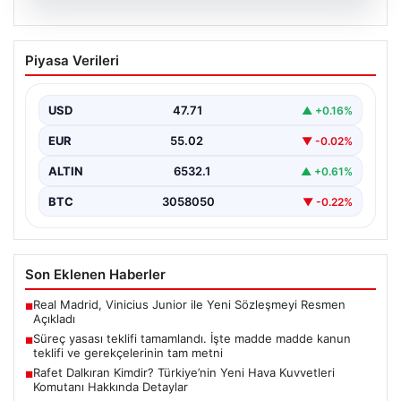
05.08.2026
Süreç yasası teklifi tamamlandı. İşte
Piyasa Verileri
madde madde kanun teklifi ve
gerekçelerinin tam metni
USD
47.71
▲ +0.16%
EUR
55.02
▼ -0.02%
ALTIN
6532.1
▲ +0.61%
BTC
3058050
▼ -0.22%
Son Eklenen Haberler
Real Madrid, Vinicius Junior ile Yeni Sözleşmeyi Resmen
■
Açıkladı
Süreç yasası teklifi tamamlandı. İşte madde madde kanun
■
teklifi ve gerekçelerinin tam metni
Rafet Dalkıran Kimdir? Türkiye’nin Yeni Hava Kuvvetleri
■
Komutanı Hakkında Detaylar