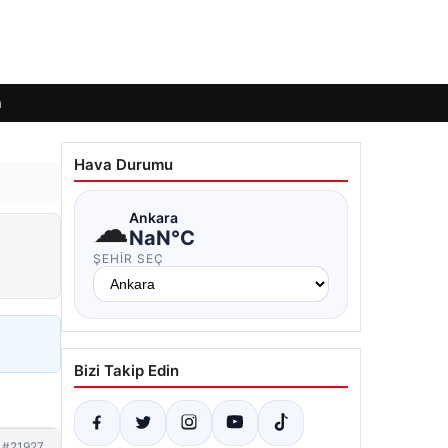
m
Hava Durumu
☁
Ankara
NaN°C
ŞEHIR SEÇ
Bizi Takip Edin
#21927