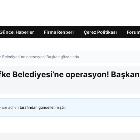
Güncel Haberler
Firma Rehberi
Çerez Politikası
Foru
e Belediyesi’ne operasyon! Başkan gözaltında
ifke Belediyesi’ne operasyon! Başkan
 önce
admin
tarafından güncellenmiştir.