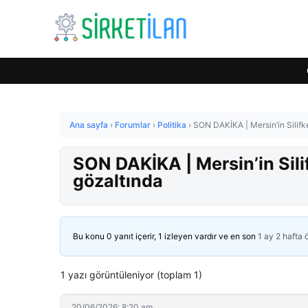
Ana sayfa
›
Forumlar
›
Politika
›
SON DAKİKA | Mersin’in Silifk
SON DAKİKA | Mersin’in Sil
gözaltında
Bu konu 0 yanıt içerir, 1 izleyen vardır ve en son
1 ay 2 hafta
1 yazı görüntüleniyor (toplam 1)
20/06/2026: 8:20 am