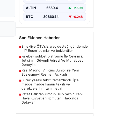
bir şekilde iletişim oluşturması ciddi
bir hassasiyet barındırmaktadır.
ALTIN
6660.6
▲ +2.59%
Güncel olarak…
BTC
3086044
▼ -0.24%
Son Eklenen Haberler
Emekliye ÖTV’siz araç desteği gündemde
■
mi? Resmi adımlar ve beklentiler
Kelebek sohbet platformu İle Çevrim içi
■
İletişimin Güvenli Adresi Ve Muhabbet
Deneyimi
Real Madrid, Vinicius Junior ile Yeni
■
Sözleşmeyi Resmen Açıkladı
Süreç yasası teklifi tamamlandı. İşte
■
madde madde kanun teklifi ve
gerekçelerinin tam metni
Rafet Dalkıran Kimdir? Türkiye’nin Yeni
■
Hava Kuvvetleri Komutanı Hakkında
Detaylar