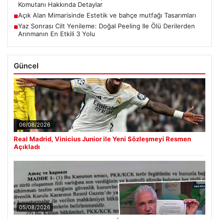
Komutanı Hakkında Detaylar
Açık Alan Mimarisinde Estetik ve bahçe mutfağı Tasarımları
■
Yaz Sonrası Cilt Yenileme: Doğal Peeling Ile Ölü Derilerden
■
Arınmanın En Etkili 3 Yolu
Güncel
06/08/2026
Real Madrid, Vinicius Junior ile Yeni Sözleşmeyi Resmen
Açıkladı
05/08/2026