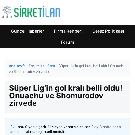
Güncel Haberler
Firma Rehberi
Çerez Politikası
Forum
Ana sayfa
›
Forumlar
›
Spor
›
Süper Lig’in gol kralı belli oldu! Onuachu
ve Shomurodov zirvede
Süper Lig’in gol kralı belli oldu!
Onuachu ve Shomurodov
zirvede
Bu konu 0 yanıt içerir, 1 izleyen vardır ve en son
2 ay 3 hafta önce
admin
tarafından güncellenmiştir.