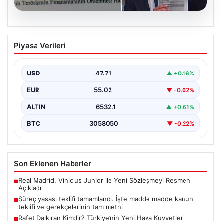
05.08.2026
Süreç yasası teklifi tamamlandı. İşte
Piyasa Verileri
madde madde kanun teklifi ve
gerekçelerinin tam metni
USD
47.71
▲ +0.16%
EUR
55.02
▼ -0.02%
ALTIN
6532.1
▲ +0.61%
BTC
3058050
▼ -0.22%
Son Eklenen Haberler
Real Madrid, Vinicius Junior ile Yeni Sözleşmeyi Resmen
■
Açıkladı
Süreç yasası teklifi tamamlandı. İşte madde madde kanun
■
teklifi ve gerekçelerinin tam metni
Rafet Dalkıran Kimdir? Türkiye’nin Yeni Hava Kuvvetleri
■