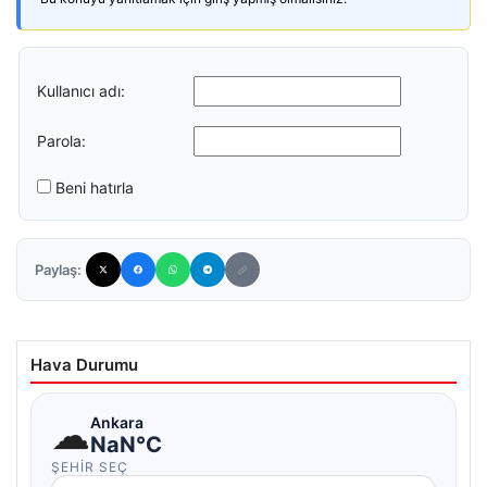
Kullanıcı adı:
Parola:
Beni hatırla
Paylaş:
Hava Durumu
☁
Ankara
NaN°C
ŞEHIR SEÇ