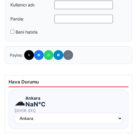
Kullanıcı adı:
Parola:
Beni hatırla
Paylaş:
Hava Durumu
☁
Ankara
NaN°C
ŞEHIR SEÇ