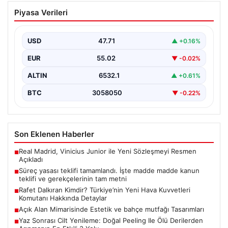
Süreç yasası teklifi tamamlandı. İşte
Piyasa Verileri
madde madde kanun teklifi ve
gerekçelerinin tam metni
USD
47.71
▲ +0.16%
EUR
55.02
▼ -0.02%
ALTIN
6532.1
▲ +0.61%
BTC
3058050
▼ -0.22%
Son Eklenen Haberler
Real Madrid, Vinicius Junior ile Yeni Sözleşmeyi Resmen
■
Açıkladı
Süreç yasası teklifi tamamlandı. İşte madde madde kanun
■
teklifi ve gerekçelerinin tam metni
Rafet Dalkıran Kimdir? Türkiye’nin Yeni Hava Kuvvetleri
■
Komutanı Hakkında Detaylar
Açık Alan Mimarisinde Estetik ve bahçe mutfağı Tasarımları
■
Yaz Sonrası Cilt Yenileme: Doğal Peeling Ile Ölü Derilerden
■