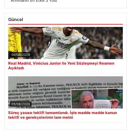
Arınmanın En Etkili 3 Yolu
Güncel
06/08/2026
Real Madrid, Vinicius Junior ile Yeni Sözleşmeyi Resmen
Açıkladı
05/08/2026
Süreç yasası teklifi tamamlandı. İşte madde madde kanun
teklifi ve gerekçelerinin tam metni