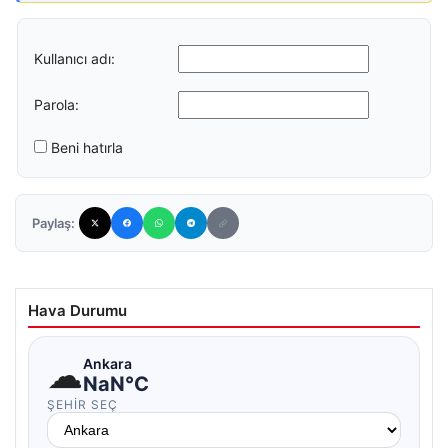
Kullanıcı adı:
Parola:
Beni hatırla
Paylaş:
Hava Durumu
☁
Ankara
NaN°C
ŞEHIR SEÇ