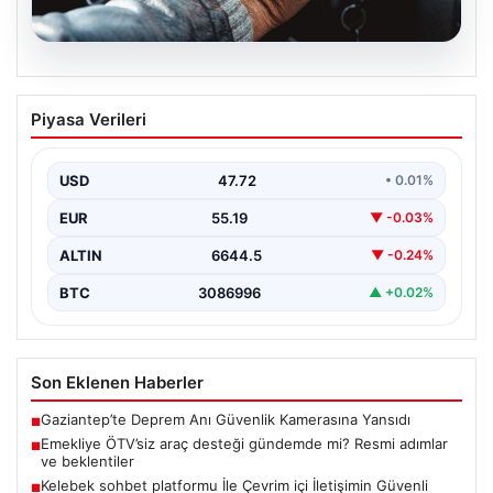
08.08.2026
Emekliye ÖTV’siz araç desteği
Piyasa Verileri
gündemde mi? Resmi adımlar ve
beklentiler
USD
47.72
• 0.01%
Son zamanlarda sosyal medyada ve çeşitli haber
platformlarında, emeklilere yönelik ÖTV muafiyetli araç
EUR
55.19
▼ -0.03%
imkanlarının…
ALTIN
6644.5
▼ -0.24%
BTC
3086996
▲ +0.02%
Son Eklenen Haberler
Gaziantep’te Deprem Anı Güvenlik Kamerasına Yansıdı
■
Emekliye ÖTV’siz araç desteği gündemde mi? Resmi adımlar
■
ve beklentiler
Kelebek sohbet platformu İle Çevrim içi İletişimin Güvenli
■