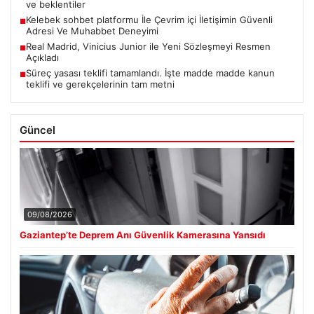
ve beklentiler
Kelebek sohbet platformu İle Çevrim içi İletişimin Güvenli
■
Adresi Ve Muhabbet Deneyimi
Real Madrid, Vinicius Junior ile Yeni Sözleşmeyi Resmen
■
Açıkladı
Süreç yasası teklifi tamamlandı. İşte madde madde kanun
■
teklifi ve gerekçelerinin tam metni
Güncel
09/08/2026
Gaziantep’te Deprem Anı Güvenlik Kamerasına Yansıdı