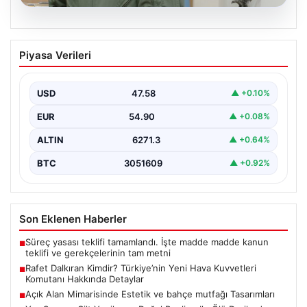
05.08.2026
Rafet Dalkıran Kimdir? Türkiye’nin Yeni
Piyasa Verileri
Hava Kuvvetleri Komutanı Hakkında
Detaylar
USD
47.58
▲ +0.10%
Türkiye'nin askeri yönetiminde önemli bir yere sahip
olan Rafet Dalkıran, son günlerde gerçekleştirilen
EUR
54.90
▲ +0.08%
Yüksek…
ALTIN
6271.3
▲ +0.64%
BTC
3051609
▲ +0.92%
Son Eklenen Haberler
Süreç yasası teklifi tamamlandı. İşte madde madde kanun
■
teklifi ve gerekçelerinin tam metni
Rafet Dalkıran Kimdir? Türkiye’nin Yeni Hava Kuvvetleri
■
Komutanı Hakkında Detaylar
Açık Alan Mimarisinde Estetik ve bahçe mutfağı Tasarımları
■