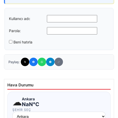
Kullanıcı adı:
Parola:
Beni hatırla
Paylaş:
Hava Durumu
☁
Ankara
NaN°C
ŞEHIR SEÇ