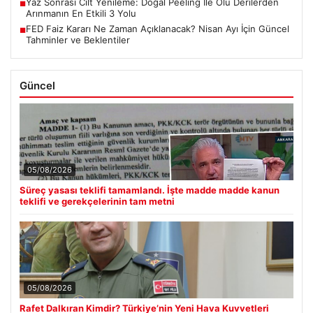
Yaz Sonrası Cilt Yenileme: Doğal Peeling Ile Ölü Derilerden
■
Arınmanın En Etkili 3 Yolu
FED Faiz Kararı Ne Zaman Açıklanacak? Nisan Ayı İçin Güncel
■
Tahminler ve Beklentiler
Güncel
05/08/2026
Süreç yasası teklifi tamamlandı. İşte madde madde kanun
teklifi ve gerekçelerinin tam metni
05/08/2026
Rafet Dalkıran Kimdir? Türkiye’nin Yeni Hava Kuvvetleri