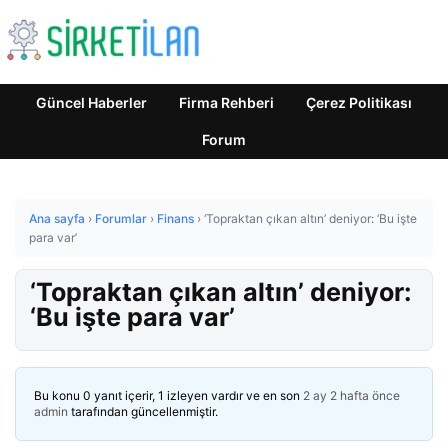
Güncel Haberler
Firma Rehberi
Çerez Politikası
Forum
Ana sayfa
›
Forumlar
›
Finans
›
‘Topraktan çıkan altın’ deniyor: ‘Bu işte
para var’
‘Topraktan çıkan altın’ deniyor:
‘Bu işte para var’
Bu konu 0 yanıt içerir, 1 izleyen vardır ve en son
2 ay 2 hafta önce
admin
tarafından güncellenmiştir.