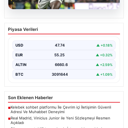
06.08.2026
Real Madrid, Vinicius Junior ile Yeni
Piyasa Verileri
Sözleşmeyi Resmen Açıkladı
İspanyol futbolunun dev kulübü Real Madrid, uzun
süredir konuşulan ve merakla beklenen gelişmeyle
USD
47.74
▲ +0.18%
ilgili…
EUR
55.25
▲ +0.32%
ALTIN
6660.6
▲ +2.59%
BTC
3091644
▲ +1.09%
Son Eklenen Haberler
Kelebek sohbet platformu İle Çevrim içi İletişimin Güvenli
■
Adresi Ve Muhabbet Deneyimi
Real Madrid, Vinicius Junior ile Yeni Sözleşmeyi Resmen
■
Açıkladı