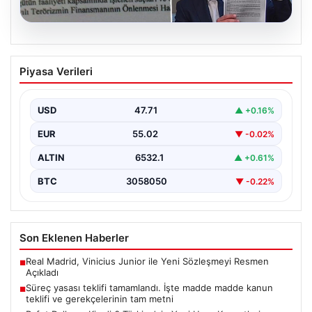
05.08.2026
Süreç yasası teklifi tamamlandı. İşte
Piyasa Verileri
madde madde kanun teklifi ve
gerekçelerinin tam metni
USD
47.71
▲ +0.16%
EUR
55.02
▼ -0.02%
ALTIN
6532.1
▲ +0.61%
BTC
3058050
▼ -0.22%
Son Eklenen Haberler
Real Madrid, Vinicius Junior ile Yeni Sözleşmeyi Resmen
■
Açıkladı
Süreç yasası teklifi tamamlandı. İşte madde madde kanun
■
teklifi ve gerekçelerinin tam metni