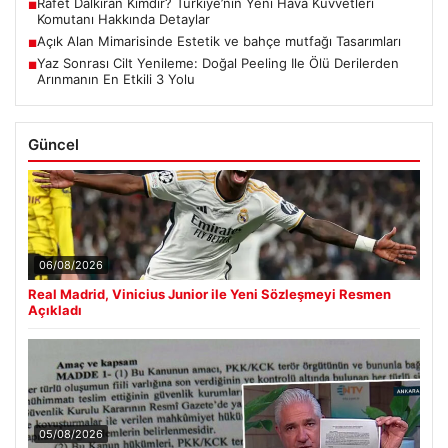
Rafet Dalkıran Kimdir? Türkiye’nin Yeni Hava Kuvvetleri
■
Komutanı Hakkında Detaylar
Açık Alan Mimarisinde Estetik ve bahçe mutfağı Tasarımları
■
Yaz Sonrası Cilt Yenileme: Doğal Peeling Ile Ölü Derilerden
■
Arınmanın En Etkili 3 Yolu
Güncel
06/08/2026
Real Madrid, Vinicius Junior ile Yeni Sözleşmeyi Resmen
Açıkladı
05/08/2026