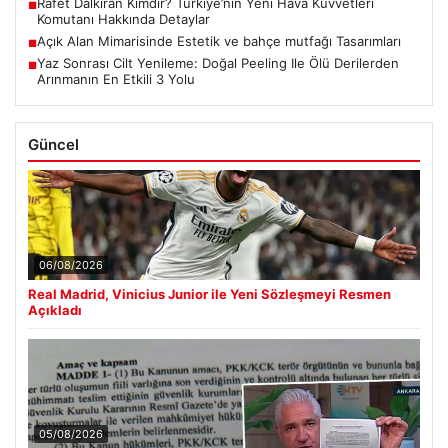
Rafet Dalkıran Kimdir? Türkiye’nin Yeni Hava Kuvvetleri
■
Komutanı Hakkında Detaylar
Açık Alan Mimarisinde Estetik ve bahçe mutfağı Tasarımları
■
Yaz Sonrası Cilt Yenileme: Doğal Peeling Ile Ölü Derilerden
■
Arınmanın En Etkili 3 Yolu
Güncel
06/08/2026
Real Madrid, Vinicius Junior ile Yeni Sözleşmeyi Resmen
Açıkladı
05/08/2026