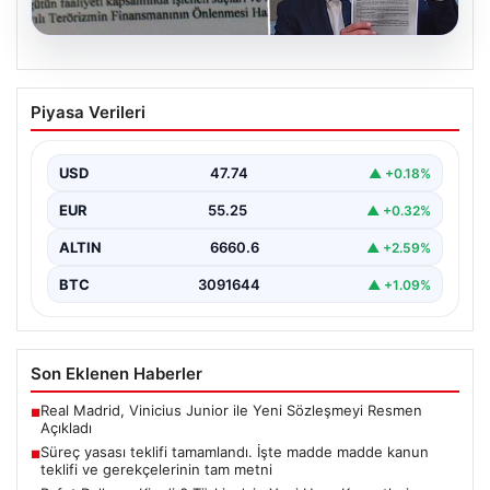
05.08.2026
Süreç yasası teklifi tamamlandı. İşte
Piyasa Verileri
madde madde kanun teklifi ve
gerekçelerinin tam metni
USD
47.74
▲ +0.18%
EUR
55.25
▲ +0.32%
ALTIN
6660.6
▲ +2.59%
BTC
3091644
▲ +1.09%
Son Eklenen Haberler
Real Madrid, Vinicius Junior ile Yeni Sözleşmeyi Resmen
■
Açıkladı
Süreç yasası teklifi tamamlandı. İşte madde madde kanun
■
teklifi ve gerekçelerinin tam metni