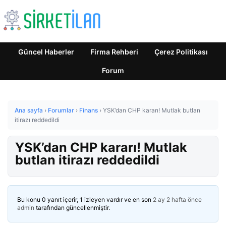
Güncel Haberler
Firma Rehberi
Çerez Politikası
Forum
Ana sayfa
›
Forumlar
›
Finans
›
YSK’dan CHP kararı! Mutlak butlan
itirazı reddedildi
YSK’dan CHP kararı! Mutlak
butlan itirazı reddedildi
Bu konu 0 yanıt içerir, 1 izleyen vardır ve en son
2 ay 2 hafta önce
admin
tarafından güncellenmiştir.