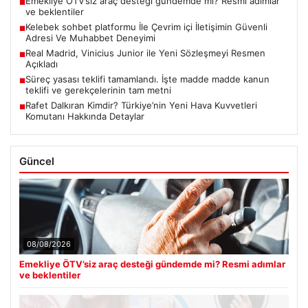
Emekliye ÖTV’siz araç desteği gündemde mi? Resmi adımlar
■
ve beklentiler
Kelebek sohbet platformu İle Çevrim içi İletişimin Güvenli
■
Adresi Ve Muhabbet Deneyimi
Real Madrid, Vinicius Junior ile Yeni Sözleşmeyi Resmen
■
Açıkladı
Süreç yasası teklifi tamamlandı. İşte madde madde kanun
■
teklifi ve gerekçelerinin tam metni
Rafet Dalkıran Kimdir? Türkiye’nin Yeni Hava Kuvvetleri
■
Komutanı Hakkında Detaylar
Güncel
08/08/2026
Emekliye ÖTV’siz araç desteği gündemde mi? Resmi adımlar
ve beklentiler