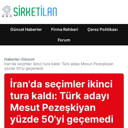
Güncel Haberler
Firma Rehberi
Çerez Politikası
Forum
Haberler
›
Güncel
›
İran'da seçimler ikinci tura kaldı: Türk adayı Mesut Pezeşkiyan
yüzde 50'yi geçemedi
İran'da seçimler ikinci
tura kaldı: Türk adayı
Mesut Pezeşkiyan
yüzde 50'yi geçemedi