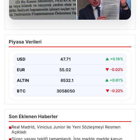
05.08.2026
Süreç yasası teklifi tamamlandı. İşte
Piyasa Verileri
madde madde kanun teklifi ve
gerekçelerinin tam metni
USD
47.71
▲ +0.16%
EUR
55.02
▼ -0.02%
ALTIN
6532.1
▲ +0.61%
BTC
3058050
▼ -0.22%
Son Eklenen Haberler
Real Madrid, Vinicius Junior ile Yeni Sözleşmeyi Resmen
■
Açıkladı
Süreç yasası teklifi tamamlandı. İşte madde madde kanun
■