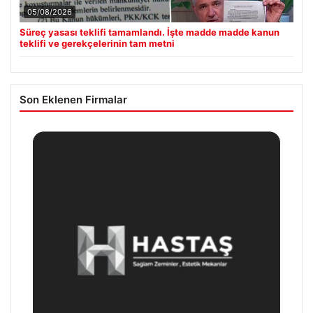
05/08/2026
Süreç yasası teklifi tamamlandı. İşte madde madde kanun
teklifi ve gerekçelerinin tam metni
Son Eklenen Firmalar