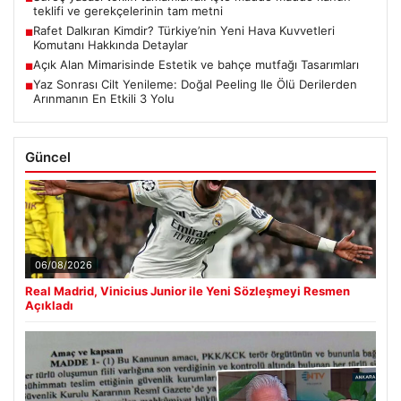
teklifi ve gerekçelerinin tam metni
Rafet Dalkıran Kimdir? Türkiye’nin Yeni Hava Kuvvetleri
■
Komutanı Hakkında Detaylar
Açık Alan Mimarisinde Estetik ve bahçe mutfağı Tasarımları
■
Yaz Sonrası Cilt Yenileme: Doğal Peeling Ile Ölü Derilerden
■
Arınmanın En Etkili 3 Yolu
Güncel
06/08/2026
Real Madrid, Vinicius Junior ile Yeni Sözleşmeyi Resmen
Açıkladı