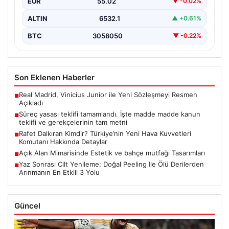
EUR
55.02
▼ -0.02%
ALTIN
6532.1
▲ +0.61%
BTC
3058050
▼ -0.22%
Son Eklenen Haberler
Real Madrid, Vinicius Junior ile Yeni Sözleşmeyi Resmen
■
Açıkladı
Süreç yasası teklifi tamamlandı. İşte madde madde kanun
■
teklifi ve gerekçelerinin tam metni
Rafet Dalkıran Kimdir? Türkiye’nin Yeni Hava Kuvvetleri
■
Komutanı Hakkında Detaylar
Açık Alan Mimarisinde Estetik ve bahçe mutfağı Tasarımları
■
Yaz Sonrası Cilt Yenileme: Doğal Peeling Ile Ölü Derilerden
■
Arınmanın En Etkili 3 Yolu
Güncel