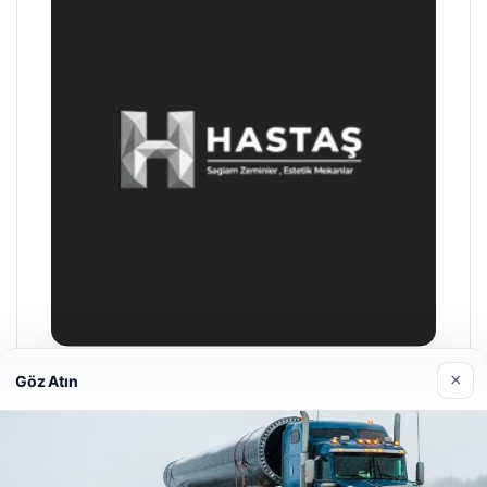
×
Göz Atın
Hastaş Beton
26/05/2026