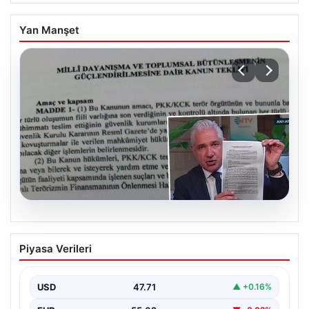
Yan Manşet
05.08.2026
Süreç yasası teklifi tamamlandı. İşte
Piyasa Verileri
madde madde kanun teklifi ve
gerekçelerinin tam metni
USD
47.71
▲ +0.16%