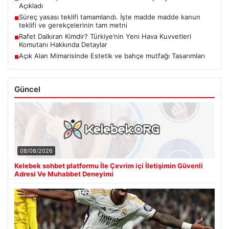
Açıkladı
Süreç yasası teklifi tamamlandı. İşte madde madde kanun
■
teklifi ve gerekçelerinin tam metni
Rafet Dalkıran Kimdir? Türkiye’nin Yeni Hava Kuvvetleri
■
Komutanı Hakkında Detaylar
Açık Alan Mimarisinde Estetik ve bahçe mutfağı Tasarımları
■
Güncel
08/08/2026
Kelebek sohbet platformu İle Çevrim içi İletişimin Güvenli
Adresi Ve Muhabbet Deneyimi