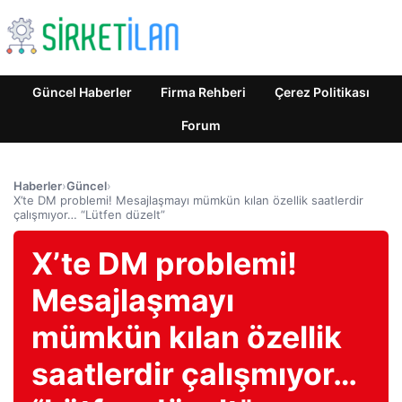
Güncel Haberler
Firma Rehberi
Çerez Politikası
Forum
Haberler
›
Güncel
›
X’te DM problemi! Mesajlaşmayı mümkün kılan özellik saatlerdir
çalışmıyor… “Lütfen düzelt”
X’te DM problemi!
Mesajlaşmayı
mümkün kılan özellik
saatlerdir çalışmıyor…