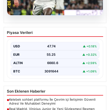
06.08.2026
Real Madrid, Vinicius Junior ile Yeni
Piyasa Verileri
Sözleşmeyi Resmen Açıkladı
İspanyol futbolunun dev kulübü Real Madrid, uzun
süredir konuşulan ve merakla beklenen gelişmeyle
USD
47.74
▲ +0.18%
ilgili…
EUR
55.25
▲ +0.32%
ALTIN
6660.6
▲ +2.59%
BTC
3091644
▲ +1.09%
Son Eklenen Haberler
Kelebek sohbet platformu İle Çevrim içi İletişimin Güvenli
■
Adresi Ve Muhabbet Deneyimi
Real Madrid, Vinicius Junior ile Yeni Sözleşmeyi Resmen
■