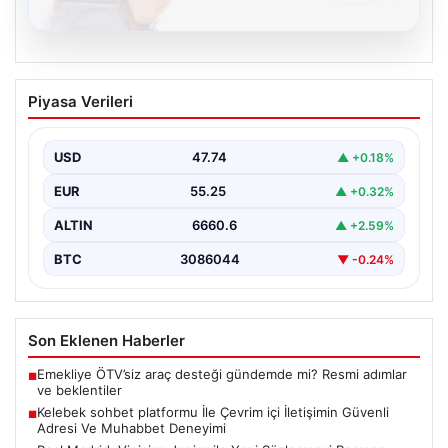
08.08.2026
Kelebek sohbet platformu İle Çevrim içi
Piyasa Verileri
İletişimin Güvenli Adresi Ve Muhabbet
Deneyimi
USD
47.74
▲ +0.18%
Sanal dünyasında insanların güvenli bir şekilde iletişim
oluşturması ciddi bir hassasiyet barındırmaktadır.
EUR
55.25
▲ +0.32%
Güncel olarak…
ALTIN
6660.6
▲ +2.59%
BTC
3086044
▼ -0.24%
Son Eklenen Haberler
Emekliye ÖTV’siz araç desteği gündemde mi? Resmi adımlar
■
ve beklentiler
Kelebek sohbet platformu İle Çevrim içi İletişimin Güvenli
■
Adresi Ve Muhabbet Deneyimi