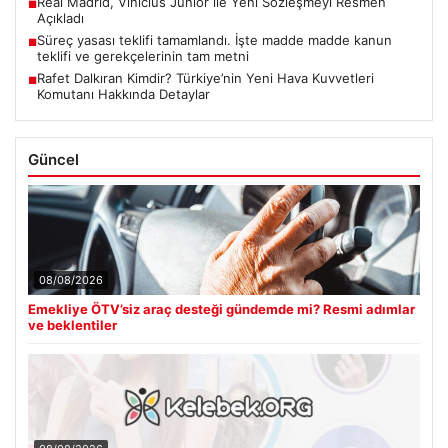
Real Madrid, Vinicius Junior ile Yeni Sözleşmeyi Resmen
■
Açıkladı
Süreç yasası teklifi tamamlandı. İşte madde madde kanun
■
teklifi ve gerekçelerinin tam metni
Rafet Dalkıran Kimdir? Türkiye’nin Yeni Hava Kuvvetleri
■
Komutanı Hakkında Detaylar
Güncel
08/08/2026
Emekliye ÖTV’siz araç desteği gündemde mi? Resmi adımlar
ve beklentiler