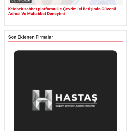
08/08/2026
Kelebek sohbet platformu İle Çevrim içi İletişimin Güvenli
Adresi Ve Muhabbet Deneyimi
Son Eklenen Firmalar