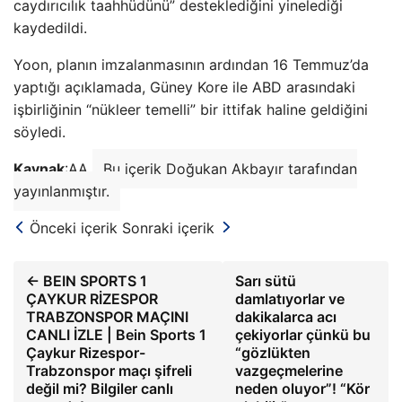
caydırıcılık taahhüdünü” desteklediğini yinelediği
kaydedildi.
Yoon, planın imzalanmasının ardından 16 Temmuz’da
yaptığı açıklamada, Güney Kore ile ABD arasındaki
işbirliğinin “nükleer temelli” bir ittifak haline geldiğini
söyledi.
Kaynak
:AA
Bu içerik Doğukan Akbayır tarafından
yayınlanmıştır.
Önceki içerik
Sonraki içerik
← BEIN SPORTS 1
Sarı sütü
ÇAYKUR RİZESPOR
damlatıyorlar ve
TRABZONSPOR MAÇINI
dakikalarca acı
CANLI İZLE | Bein Sports 1
çekiyorlar çünkü bu
Çaykur Rizespor-
“gözlükten
Trabzonspor maçı şifreli
vazgeçmelerine
değil mi? Bilgiler canlı
neden oluyor”! “Kör