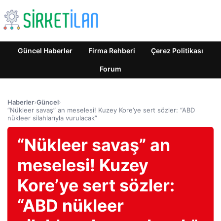
Güncel Haberler
Firma Rehberi
Çerez Politikası
Forum
Haberler
›
Güncel
›
“Nükleer savaş” an meselesi! Kuzey Kore’ye sert sözler: “ABD
nükleer silahlarıyla vurulacak”
“Nükleer savaş” an
meselesi! Kuzey
Kore’ye sert sözler:
“ABD nükleer