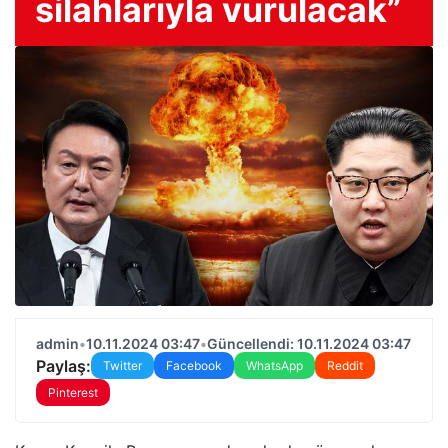
silahlarıyla vurulacak”
admin
•
10.11.2024 03:47
•
Güncellendi: 10.11.2024 03:47
Paylaş:
Twitter
Facebook
WhatsApp
Reddit
Pinterest